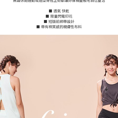
無論休閒運動或造型穿搭上街都讓妳像精靈般地自信靈活
■ 透氣 快乾
■ 限量閃電印花
■ 短版前綁帶設計
■ 帶有棉質感的親膚性布料