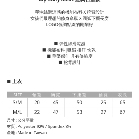
彈性絲滑涼感的機能布料Ｘ挖背設計
女孩們最理想的修身傘狀Ｘ圓弧下擺長度
LOGO低調點綴的剛剛好
■ 彈性絲滑涼感
■ 機能布料|吸濕 排汗 快乾
■ 垂墜感佳 具有修飾度
■ 挖背設計
上衣
■
SIZE
領 寬
胸 寬
下 擺 寬
袖 寬
衣 長
S/M
20
45
50
25
65
M/L
22
47
53
27
67
尺寸 : 公分平量
材質 : Polyester 92% / Spandex 8%
產地 :
Made in Taiwan