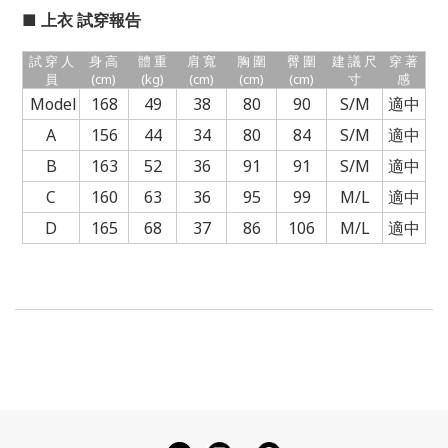
■
上衣
試穿報告
試 穿 人
身 高
體 重
肩 寬
胸 圍
臀 圍
建 議 尺
穿 著
員
(cm)
(kg)
(cm)
(cm)
(cm)
寸
感
Model
168
49
38
80
90
S/M
適中
A
156
44
34
80
84
S/M
適中
B
163
52
36
91
91
S/M
適中
C
160
63
36
95
99
M/L
適中
D
165
68
37
86
106
M/L
適中