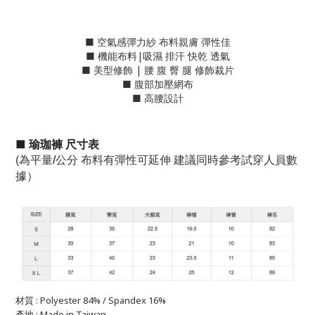
■ 空氣感彈力紗 布料親膚 彈性佳
■ 機能布料|吸濕 排汗 快乾 透氣
■ 美型修飾 | 腰 腹 臀 腿 修飾裁片
■ 腹部加壓網布
■ 高腰設計
■
瑜珈褲
尺寸表
/
(
為平量
公分
布料有彈性可延伸
建議同時參考試穿人員數
據）
材質 : Polyester 84% / Spandex 16%
產地 :
Made in Taiwan