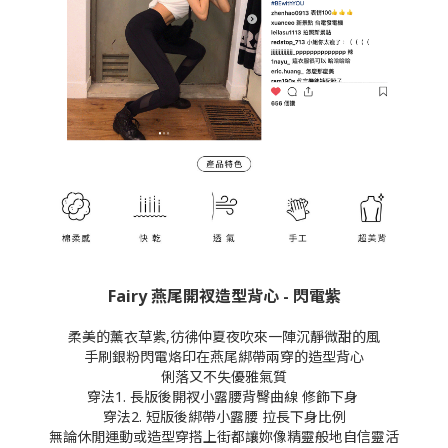
Fairy 燕尾開衩造型背心 - 閃電紫
柔美的薰衣草紫,彷彿仲夏夜吹來一陣沉靜微甜的風
手刷銀粉閃電烙印在
燕尾綁帶兩穿的造型背心
俐落又不失優雅氣質
穿法1. 長版後開衩小露腰背臀曲線 修飾下身
穿法2. 短版後綁帶小露腰 拉長下身比例
無論休閒運動或造型穿搭上街都讓妳像精靈般地自信靈活