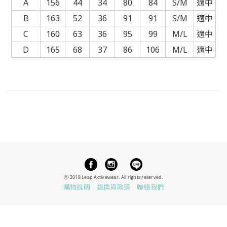
A
156
44
34
80
84
S/M
適中
B
163
52
36
91
91
S/M
適中
C
160
63
36
95
99
M/L
適中
D
165
68
37
86
106
M/L
適中
ⓒ 2018 Leap Activewear.
All rights reserved.
購物說明
退換貨政策
聯絡我們