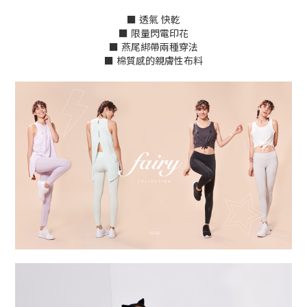
■ 透氣 快乾
■ 限量閃電印花
■ 燕尾綁帶兩種穿法
■ 棉質感的親膚性布料