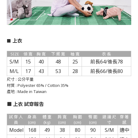
上衣
■
SIZE
領 寬
胸 寬
下 擺 寬
袖 寬
衣 長
S/M
15
40
48
25
前長64/後長78
M/L
17
43
53
28
前長66/後長80
尺寸 : 公分平量
材質 : Polyester 65% / Cotton 35%
產地 :
Made in Taiwan
■
上衣
試穿報告
試 穿 人
身 高
體 重
肩 寬
胸 圍
臀 圍
建 議 尺
穿 著
員
(cm)
(kg)
(cm)
(cm)
(cm)
寸
感
Model
168
49
38
80
90
S/M
適中