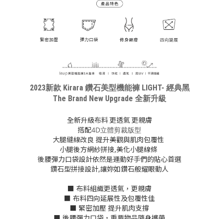
2023新款
Kirara 鑽石美型機能褲 LIGHT- 經典黑
The Brand New Upgrade 全新升級
全新升級布料 更透氣 更親膚
搭配
4D立體剪裁版型
大腿縫線改良 提升美觀與肌肉包覆性
小腿後方網紗拼接,美化小腿線條
後腰彈力口袋設計依然是運動好手們的貼心首選
鑽石型拼接設計,讓妳如鑽石般耀眼動人
■ 布料組織更透氣，更親膚
■ 布料四向延展性及包覆性佳
■ 緊密加壓 提升肌肉支撐
■ 後腰彈力口袋，重要物品隨身攜帶