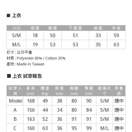
上衣
■
SIZE
領 寬
胸 寬
下 擺 寬
袖 寬
衣 長
S/M
18
50
51
33
59
M/L
19
53
53
35
63
尺寸 : 公分平量
材質 : Polyester 65% / Cotton 35%
產地 :
Made in Taiwan
■
上衣
試穿報告
試 穿 人
身 高
體 重
肩 寬
胸 圍
臀 圍
建 議 尺
穿 著
員
(cm)
(kg)
(cm)
(cm)
(cm)
寸
感
Model
168
49
38
80
90
S/M
適中
A
156
44
34
80
84
S/M
適中
B
163
52
36
91
91
S/M
適中
C
160
63
36
95
99
M/L
適中