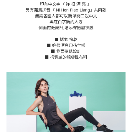
印有中文字『 妳 很 漂 亮 』
另有羅馬拼音『 Ni Hen Piao Liang』共兩款
無論各國人都可以簡單開口說中文
黑底白字簡約大方
側面挖低設計,增添穿搭層次感
■ 透氣 快乾
■ 妳很漂亮印花字樣
■ 側面挖低設計
■
棉質感的親膚性布料