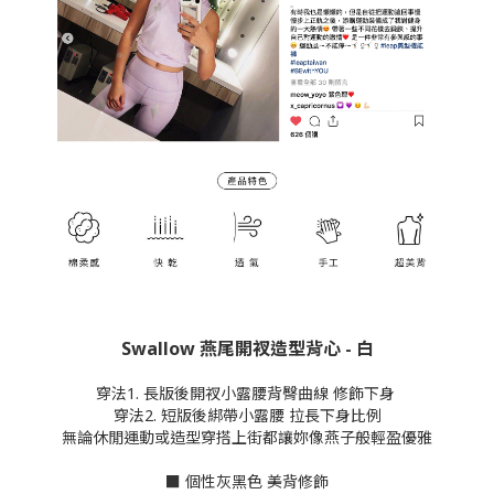
Swallow 燕尾開衩造型背心 - 白
穿法1. 長版後開衩小露腰背臀曲線 修飾下身
穿法2. 短版後綁帶小露腰 拉長下身比例
無論休閒運動或造型穿搭上街都讓妳像燕子般輕盈優雅
■ 個性灰黑色 美背修飾