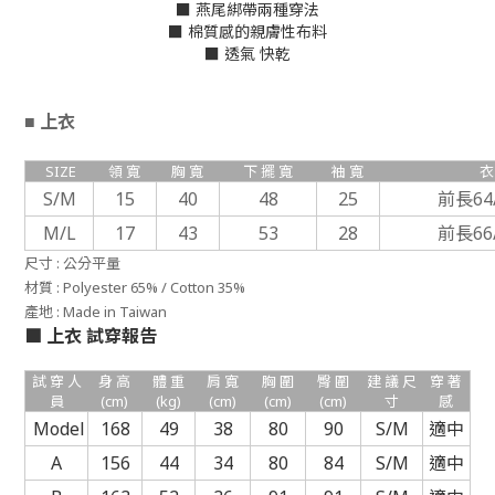
■ 燕尾綁帶兩種穿法
■ 棉質感的親膚性布料
■ 透氣 快乾
上衣
■
SIZE
領 寬
胸 寬
下 擺 寬
袖 寬
衣
S/M
15
40
48
25
前長64
M/L
17
43
53
28
前長66
尺寸 : 公分平量
材質 : Polyester 65% / Cotton 35%
產地 :
Made in Taiwan
■
上衣
試穿報告
試 穿 人
身 高
體 重
肩 寬
胸 圍
臀 圍
建 議 尺
穿 著
員
(cm)
(kg)
(cm)
(cm)
(cm)
寸
感
Model
168
49
38
80
90
S/M
適中
A
156
44
34
80
84
S/M
適中